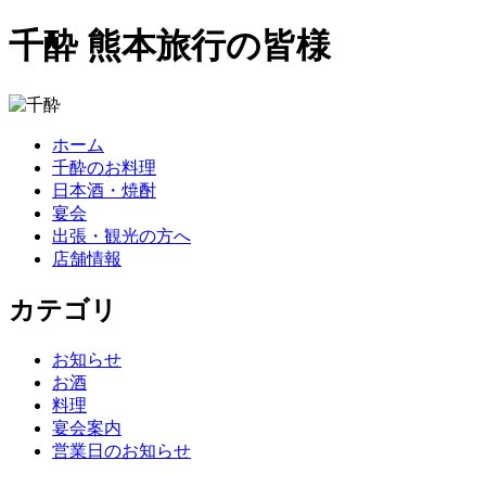
千酔 熊本旅行の皆様
ホーム
千酔のお料理
日本酒・焼酎
宴会
出張・観光の方へ
店舗情報
カテゴリ
お知らせ
お酒
料理
宴会案内
営業日のお知らせ