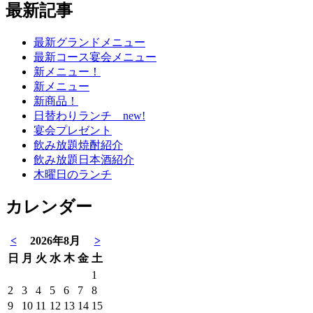
最新記事
最新グランドメニュー
最新コース宴会メニュー
新メニュー！
新メニュー
新商品！
日替わりランチ new!
宴会プレゼント
飲み放題焼酎紹介
飲み放題日本酒紹介
木曜日のランチ
カレンダー
<
2026年8月
>
日
月
火
水
木
金
土
1
2
3
4
5
6
7
8
9
10
11
12
13
14
15