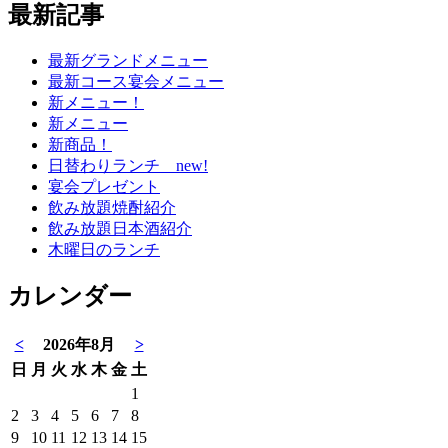
最新記事
最新グランドメニュー
最新コース宴会メニュー
新メニュー！
新メニュー
新商品！
日替わりランチ new!
宴会プレゼント
飲み放題焼酎紹介
飲み放題日本酒紹介
木曜日のランチ
カレンダー
<
2026年8月
>
日
月
火
水
木
金
土
1
2
3
4
5
6
7
8
9
10
11
12
13
14
15