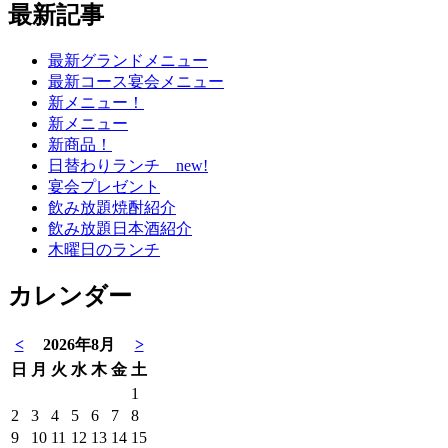
最新記事
最新グランドメニュー
最新コース宴会メニュー
新メニュー！
新メニュー
新商品！
日替わりランチ new!
宴会プレゼント
飲み放題焼酎紹介
飲み放題日本酒紹介
木曜日のランチ
カレンダー
<
2026年8月
>
日
月
火
水
木
金
土
1
2
3
4
5
6
7
8
9
10
11
12
13
14
15