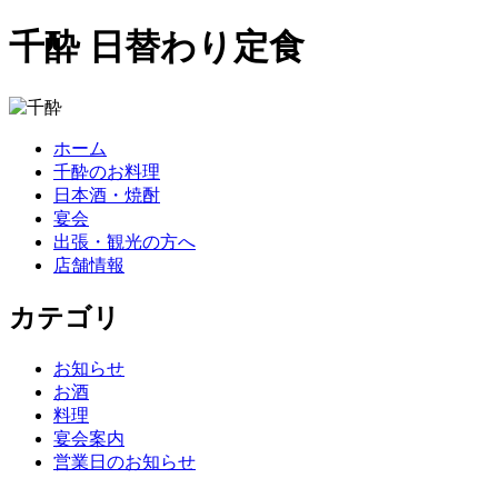
千酔 日替わり定食
ホーム
千酔のお料理
日本酒・焼酎
宴会
出張・観光の方へ
店舗情報
カテゴリ
お知らせ
お酒
料理
宴会案内
営業日のお知らせ