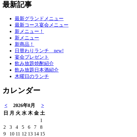
最新記事
最新グランドメニュー
最新コース宴会メニュー
新メニュー！
新メニュー
新商品！
日替わりランチ new!
宴会プレゼント
飲み放題焼酎紹介
飲み放題日本酒紹介
木曜日のランチ
カレンダー
<
2026年8月
>
日
月
火
水
木
金
土
1
2
3
4
5
6
7
8
9
10
11
12
13
14
15