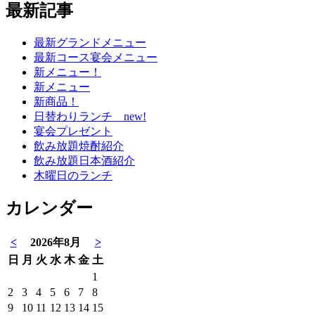
最新記事
最新グランドメニュー
最新コース宴会メニュー
新メニュー！
新メニュー
新商品！
日替わりランチ new!
宴会プレゼント
飲み放題焼酎紹介
飲み放題日本酒紹介
木曜日のランチ
カレンダー
<
2026年8月
>
日
月
火
水
木
金
土
1
2
3
4
5
6
7
8
9
10
11
12
13
14
15