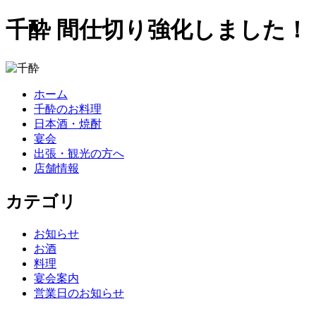
千酔 間仕切り強化しました！
ホーム
千酔のお料理
日本酒・焼酎
宴会
出張・観光の方へ
店舗情報
カテゴリ
お知らせ
お酒
料理
宴会案内
営業日のお知らせ