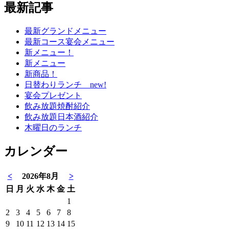
最新記事
最新グランドメニュー
最新コース宴会メニュー
新メニュー！
新メニュー
新商品！
日替わりランチ new!
宴会プレゼント
飲み放題焼酎紹介
飲み放題日本酒紹介
木曜日のランチ
カレンダー
<
2026年8月
>
日
月
火
水
木
金
土
1
2
3
4
5
6
7
8
9
10
11
12
13
14
15