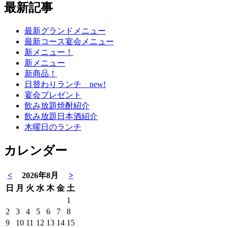
最新記事
最新グランドメニュー
最新コース宴会メニュー
新メニュー！
新メニュー
新商品！
日替わりランチ new!
宴会プレゼント
飲み放題焼酎紹介
飲み放題日本酒紹介
木曜日のランチ
カレンダー
<
2026年8月
>
日
月
火
水
木
金
土
1
2
3
4
5
6
7
8
9
10
11
12
13
14
15