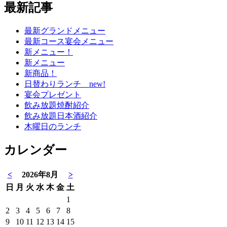
最新記事
最新グランドメニュー
最新コース宴会メニュー
新メニュー！
新メニュー
新商品！
日替わりランチ new!
宴会プレゼント
飲み放題焼酎紹介
飲み放題日本酒紹介
木曜日のランチ
カレンダー
<
2026年8月
>
日
月
火
水
木
金
土
1
2
3
4
5
6
7
8
9
10
11
12
13
14
15