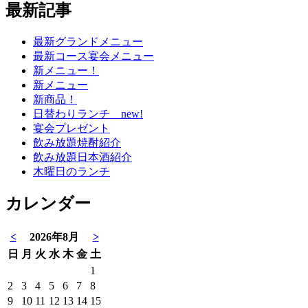
最新記事
最新グランドメニュー
最新コース宴会メニュー
新メニュー！
新メニュー
新商品！
日替わりランチ new!
宴会プレゼント
飲み放題焼酎紹介
飲み放題日本酒紹介
木曜日のランチ
カレンダー
<
2026年8月
>
日
月
火
水
木
金
土
1
2
3
4
5
6
7
8
9
10
11
12
13
14
15