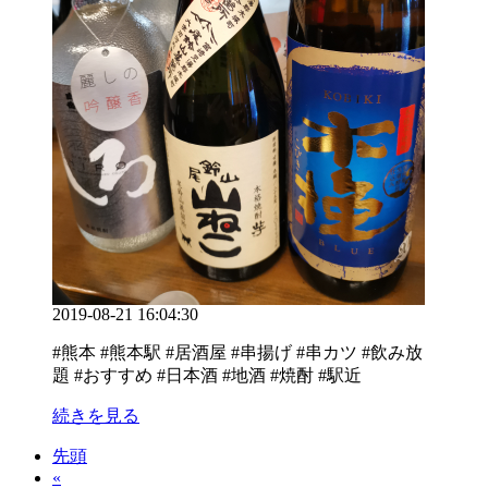
2019-08-21 16:04:30
#熊本 #熊本駅 #居酒屋 #串揚げ #串カツ #飲み放
題 #おすすめ #日本酒 #地酒 #焼酎 #駅近
続きを見る
先頭
«