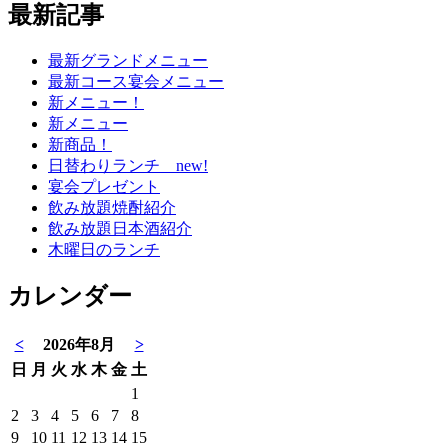
最新記事
最新グランドメニュー
最新コース宴会メニュー
新メニュー！
新メニュー
新商品！
日替わりランチ new!
宴会プレゼント
飲み放題焼酎紹介
飲み放題日本酒紹介
木曜日のランチ
カレンダー
<
2026年8月
>
日
月
火
水
木
金
土
1
2
3
4
5
6
7
8
9
10
11
12
13
14
15