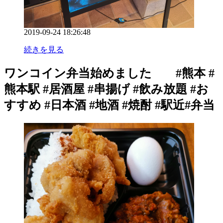
2019-09-24 18:26:48
続きを見る
ワンコイン弁当始めました #熊本 #
熊本駅 #居酒屋 #串揚げ #飲み放題 #お
すすめ #日本酒 #地酒 #焼酎 #駅近#弁当