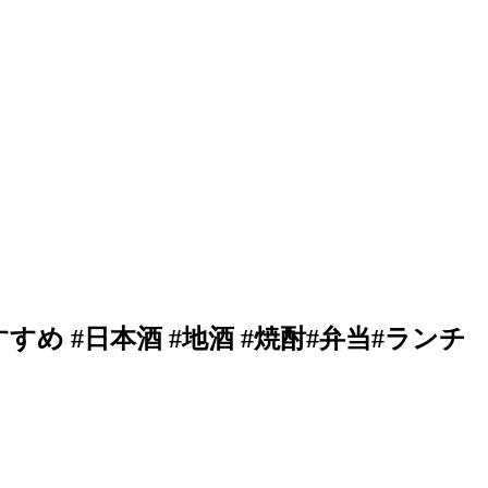
め #日本酒 #地酒 #焼酎#弁当#ランチ