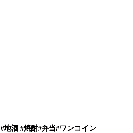
#地酒 #焼酎#弁当#ワンコイン