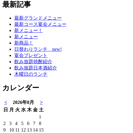
最新記事
最新グランドメニュー
最新コース宴会メニュー
新メニュー！
新メニュー
新商品！
日替わりランチ new!
宴会プレゼント
飲み放題焼酎紹介
飲み放題日本酒紹介
木曜日のランチ
カレンダー
<
2026年8月
>
日
月
火
水
木
金
土
1
2
3
4
5
6
7
8
9
10
11
12
13
14
15