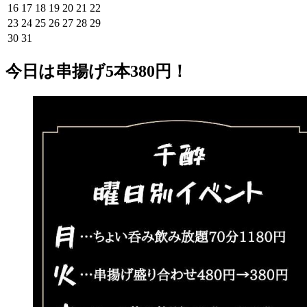
16
17
18
19
20
21
22
23
24
25
26
27
28
29
30
31
今日は串揚げ5本380円！