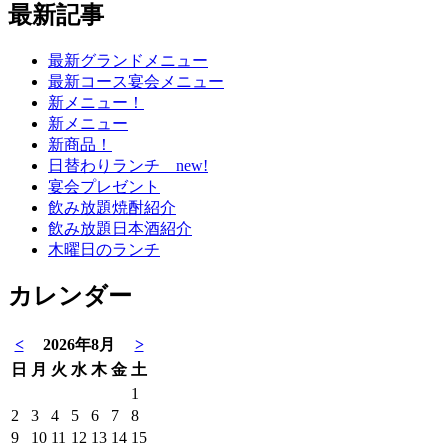
最新記事
最新グランドメニュー
最新コース宴会メニュー
新メニュー！
新メニュー
新商品！
日替わりランチ new!
宴会プレゼント
飲み放題焼酎紹介
飲み放題日本酒紹介
木曜日のランチ
カレンダー
<
2026年8月
>
日
月
火
水
木
金
土
1
2
3
4
5
6
7
8
9
10
11
12
13
14
15