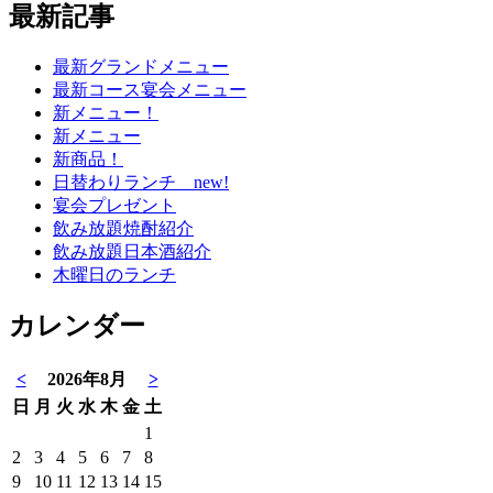
最新記事
最新グランドメニュー
最新コース宴会メニュー
新メニュー！
新メニュー
新商品！
日替わりランチ new!
宴会プレゼント
飲み放題焼酎紹介
飲み放題日本酒紹介
木曜日のランチ
カレンダー
<
2026年8月
>
日
月
火
水
木
金
土
1
2
3
4
5
6
7
8
9
10
11
12
13
14
15